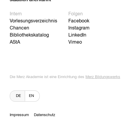
staatlich anerkannt
Intern
Folgen
Vorlesungsverzeichnis
Facebook
Chancen
Instagram
Bibliothekskatalog
LinkedIn
AStA
Vimeo
Die Merz Akademie ist eine Einrichtung des
Merz Bildungswerks
DE
EN
Impressum
Datenschutz