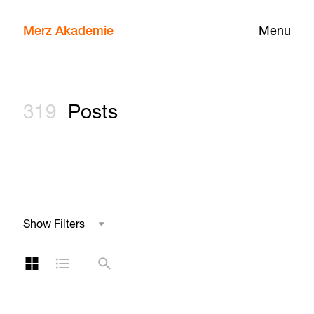
Merz Akademie
Menu
319
Posts
Show Filters
Field of Study
Grid Layout
List Layout
Search
Tag
Year