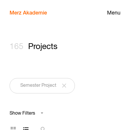
Merz Akademie
Menu
165
Projects
Semester Project
Show Filters
Field of Study
Grid Layout
List Layout
Search