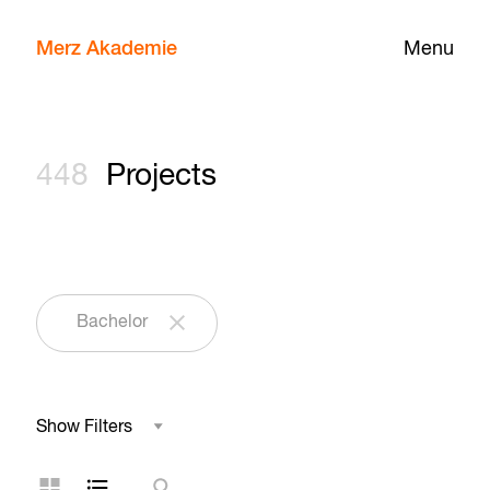
Merz Akademie
Menu
448
Projects
Bachelor
Show Filters
Field of Study
Grid Layout
List Layout
Search