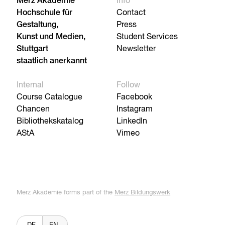
Merz Akademie
Info
Hochschule für
Contact
Gestaltung,
Press
Kunst und Medien,
Student Services
Stuttgart
Newsletter
staatlich anerkannt
Internal
Follow
Course Catalogue
Facebook
Chancen
Instagram
Bibliothekskatalog
LinkedIn
AStA
Vimeo
Merz Akademie forms part of the
Merz Bildungswerk
DE
EN