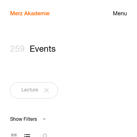
Merz Akademie
Menu
259
Events
Lecture
Show Filters
Field of Study
Grid Layout
List Layout
Search