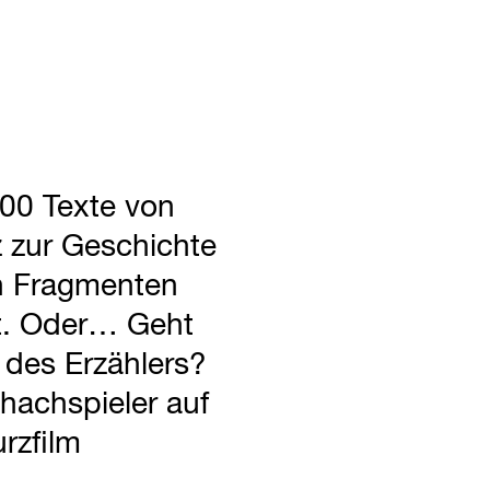
200 Texte von
z zur Geschichte
in Fragmenten
ht. Oder… Geht
 des Erzählers?
hachspieler auf
rzfilm