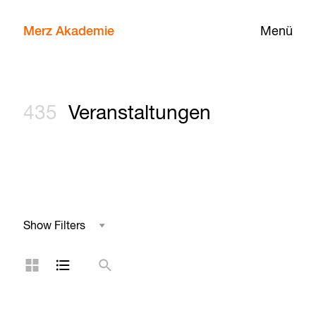
Merz Akademie
Menü
435
Veranstaltungen
Show Filters
Studienbereich
Kachelansicht
Listenansicht
Suche
Reihe
Kategorie