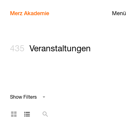
Merz Akademie
Menü
435
Veranstaltungen
Show Filters
Studienbereich
Kachelansicht
Listenansicht
Suche
Reihe
Kategorie