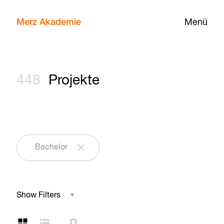
Merz Akademie
Menü
448
Projekte
Bachelor
Show Filters
Studienbereich
Kachelansicht
Listenansicht
Suche