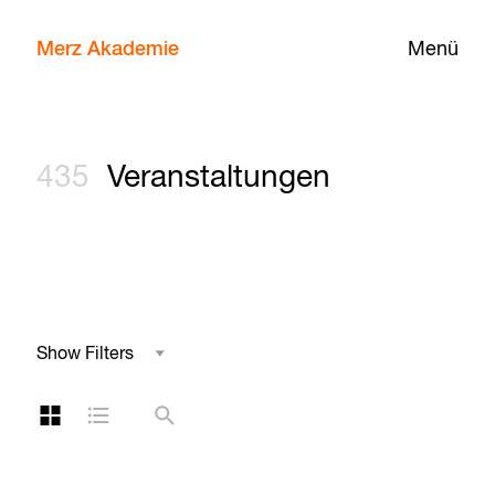
Merz Akademie
Menü
435
Veranstaltungen
Show Filters
Studienbereich
Kachelansicht
Listenansicht
Suche
Reihe
Kategorie