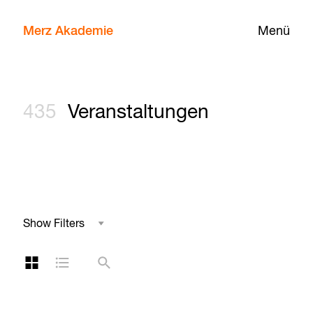
Merz Akademie
Menü
435
Veranstaltungen
Show Filters
Studienbereich
Kachelansicht
Listenansicht
Suche
Reihe
Kategorie