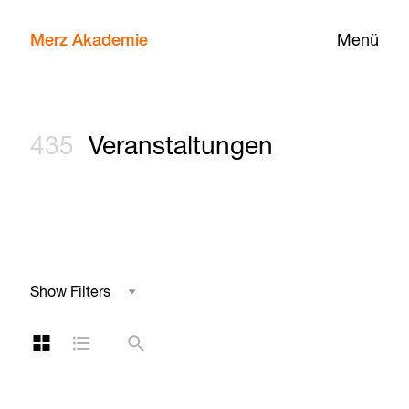
Merz Akademie
Menü
435
Veranstaltungen
Show Filters
Studienbereich
Kachelansicht
Listenansicht
Suche
Reihe
Kategorie