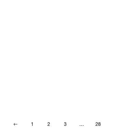
←
1
2
3
…
28