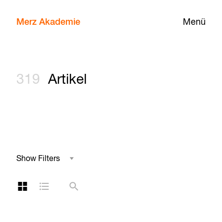
Merz Akademie
Menü
319
Artikel
Show Filters
Studienbereich
Kachelansicht
Listenansicht
Suche
Schlagwort
Jahr